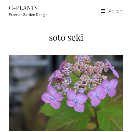
コ
C-PLANTS
メニュー
ン
Exterior Garden Design
テ
Site
ン
Overlay
soto seki
ツ
へ
ス
キ
ッ
プ