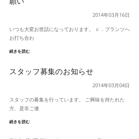
願い
デ
ン
2014年03月16日
追
加
いつも大変お世話になっております。 ｃ．プランツへ
し
ま
お打ち合わ
し
た
ご
続きを読む
来
店
スタッフ募集のお知らせ
し
て
く
2014年03月04日
だ
さ
スタッフの募集を行っています。 ご興味を持たれた
る
方、是非ご連
お
客
ス
続きを読む
様
タ
へ
ッ
の