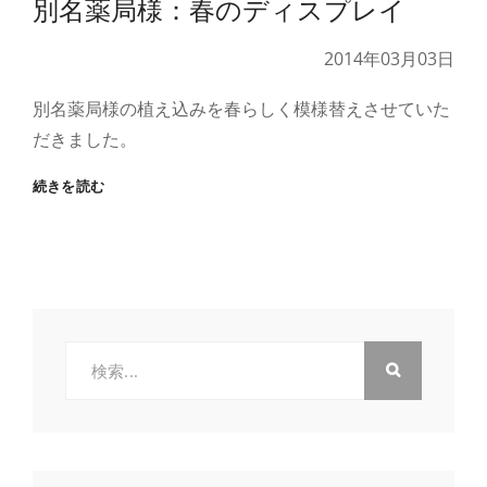
別名薬局様：春のディスプレイ
フ
お
募
願
集
い
2014年03月03日
の
お
別名薬局様の植え込みを春らしく模様替えさせていた
知
だきました。
ら
せ
別
続きを読む
名
薬
局
様：
春
の
デ
検
ィ
索:
ス
プ
レ
イ