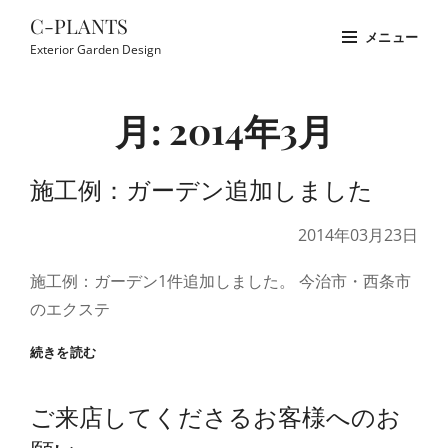
コ
C-PLANTS
メニュー
ン
Exterior Garden Design
テ
Site
ン
Overlay
月:
2014年3月
ツ
へ
ス
施工例：ガーデン追加しました
キ
2014年03月23日
ッ
プ
施工例：ガーデン1件追加しました。 今治市・西条市
のエクステ
施
続きを読む
工
例：
ご来店してくださるお客様へのお
ガ
ー