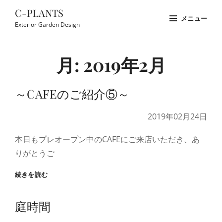
コ
C-PLANTS
メニュー
ン
Exterior Garden Design
テ
Site
ン
Overlay
月:
2019年2月
ツ
へ
ス
～CAFEのご紹介⑤～
キ
2019年02月24日
ッ
プ
本日もプレオープン中のCAFEにご来店いただき、あ
りがとうご
～
続きを読む
CAFE
の
庭時間
ご
紹