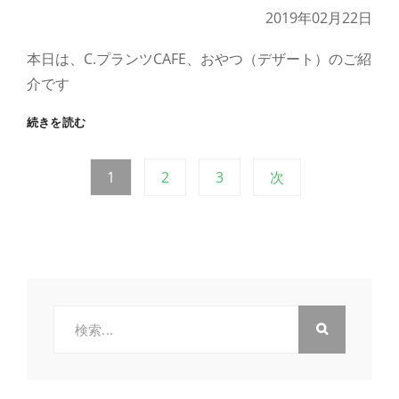
介
2019年02月22日
④
～
本日は、C.プランツCAFE、おやつ（デザート）のご紹
介です
～
続きを読む
CAFE
の
投
固
固
固
1
2
3
次
ご
紹
定
定
定
介
稿
ペ
ペ
ペ
③
ー
ー
ー
～
の
ジ
ジ
ジ
ペ
検
索:
ー