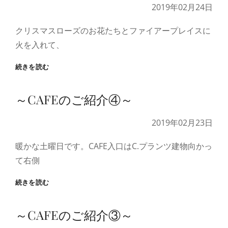
介
2019年02月24日
⑤
～
クリスマスローズのお花たちとファイアープレイスに
火を入れて、
庭
続きを読む
時
間
～CAFEのご紹介④～
2019年02月23日
暖かな土曜日です。CAFE入口はC.プランツ建物向かっ
て右側
～
続きを読む
CAFE
の
～CAFEのご紹介③～
ご
紹