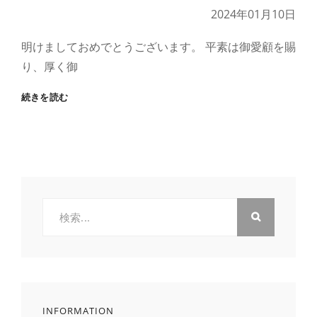
知
2024年01月10日
ら
せ
明けましておめでとうございます。 平素は御愛顧を賜
り、厚く御
新
続きを読む
年
の
御
挨
拶
検
索:
INFORMATION