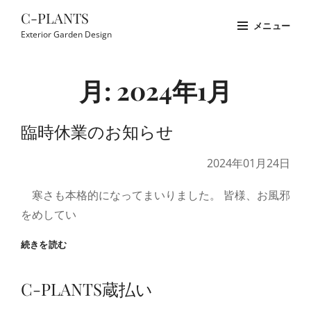
コ
C-PLANTS
メニュー
ン
Exterior Garden Design
テ
Site
ン
Overlay
月:
2024年1月
ツ
へ
ス
臨時休業のお知らせ
キ
2024年01月24日
ッ
プ
寒さも本格的になってまいりました。 皆様、お風邪
をめしてい
臨
続きを読む
時
休
C-PLANTS蔵払い
業
の