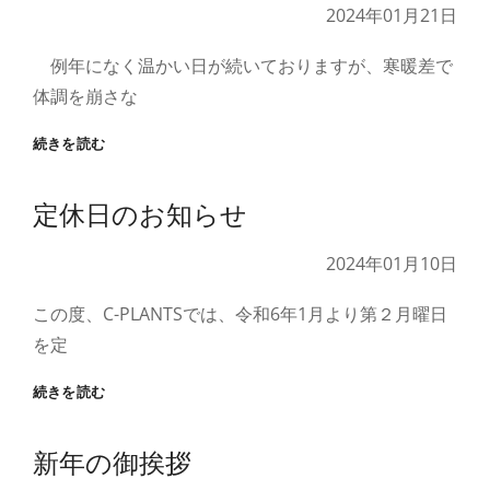
お
2024年01月21日
知
ら
例年になく温かい日が続いておりますが、寒暖差で
せ
体調を崩さな
C-
続きを読む
PLANTS
蔵
定休日のお知らせ
払
い
2024年01月10日
この度、C-PLANTSでは、令和6年1月より第２月曜日
を定
定
続きを読む
休
日
新年の御挨拶
の
お