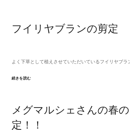
空
マ
ー
ケ
フイリヤブランの剪定
ッ
ト
よく下草として植えさせていただいているフイリヤブラン
フ
続きを読む
イ
リ
ヤ
ブ
メグマルシェさんの春の
ラ
ン
定！！
の
剪