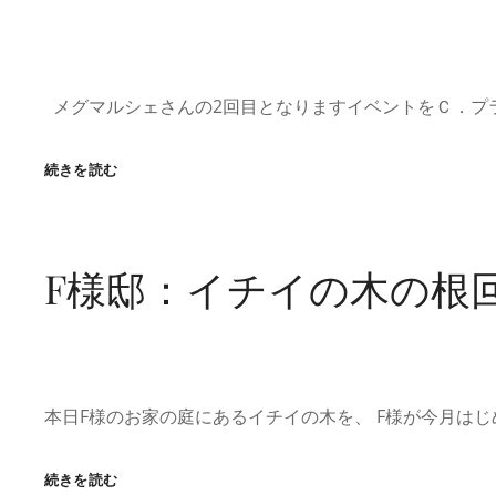
定
メグマルシェさんの2回目となりますイベントをＣ．プ
メ
続きを読む
グ
マ
ル
シ
F様邸：イチイの木の根
ェ
さ
ん
の
春
の
本日F様のお家の庭にあるイチイの木を、 F様が今月はじ
イ
ベ
ン
F
続きを読む
ト