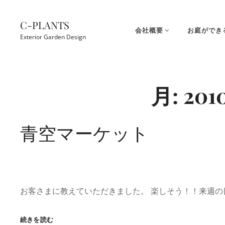
コ
ン
C-PLANTS
会社概要
お庭ができ
テ
Exterior Garden Design
ン
ツ
Site
へ
Overlay
月:
20
ス
キ
ッ
青空マーケット
プ
お客さまに教えていただきました。 楽しそう！！来週の
青
続きを読む