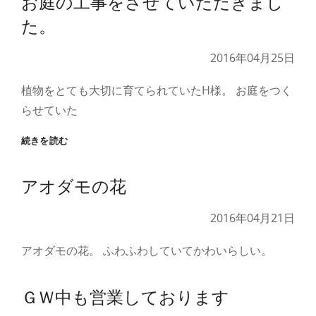
お庭の工事をさせていただきまし
ョ
た。
ッ
プ
2016年04月25日
『草
木
植物をとても大切に育てられていたH様。 お庭をつく
で
つ
らせていた
く
る
お
続きを読む
昆
庭
虫
の
模
アオダモの花
工
型』
事
を
2016年04月21日
さ
せ
アオダモの花。 ふわふわしていてかわいらしい。
て
い
た
ＧＷ中も営業しております
だ