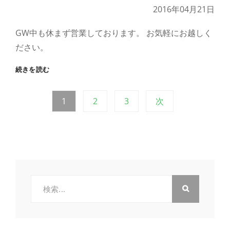
き
2016年04月21日
ま
し
GW中も休まず営業しております。 お気軽にお越しく
た。
ださい。
Ｇ
続きを読む
Ｗ
中
投
固
固
固
1
2
3
次
も
営
定
定
定
業
稿
ペ
ペ
ペ
し
ー
ー
ー
て
の
お
ジ
ジ
ジ
り
ま
ペ
検
す
索:
ー