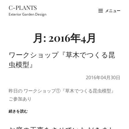
コ
C-PLANTS
メニュー
ン
Exterior Garden Design
テ
Site
ン
Overlay
月:
2016年4月
ツ
へ
ス
ワークショップ『草木でつくる昆
キ
虫模型』
ッ
プ
2016年04月30日
昨日の ワークショップ①『草木でつくる昆虫模型』
ご参加あり
ワ
続きを読む
ー
ク
シ