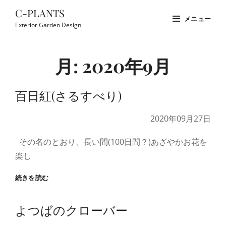
コ
C-PLANTS
メニュー
ン
Exterior Garden Design
テ
Site
ン
Overlay
月:
2020年9月
ツ
へ
ス
百日紅(さるすべり)
キ
2020年09月27日
ッ
プ
その名のとおり、長い間(100日間？)あざやかお花を
楽し
百
続きを読む
日
紅
よつばのクローバー
(さ
る