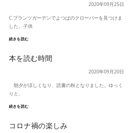
す
2020年09月25日
べ
り)
C.プランツガーデンでよつばのクローバーを見つけま
した。子供
よ
続きを読む
つ
ば
本を読む時間
の
ク
ロ
2020年09月20日
ー
バ
朝夕が涼しくなり、読書の秋となりました。ゆっく
ー
りと、
本
続きを読む
を
読
コロナ禍の楽しみ
む
時