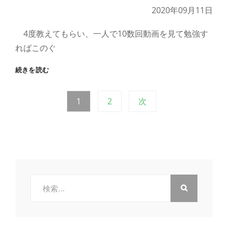
間
2020年09月11日
4度教えてもらい、一人で10数回動画を見て勉強す
ればこのぐ
コ
続きを読む
ロ
ナ
投
固
固
1
2
次
禍
の
定
定
楽
稿
ペ
ペ
し
ー
ー
み
の
ジ
ジ
ペ
検
索:
ー