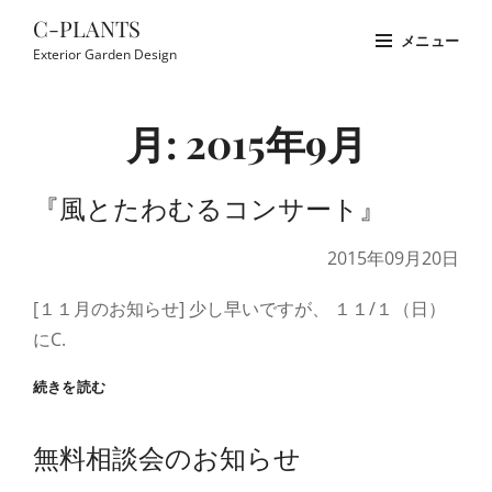
コ
C-PLANTS
メニュー
ン
Exterior Garden Design
テ
Site
ン
Overlay
月:
2015年9月
ツ
へ
ス
『風とたわむるコンサート』
キ
2015年09月20日
ッ
プ
[１１月のお知らせ] 少し早いですが、 １１/１（日）
にC.
『風
続きを読む
と
た
無料相談会のお知らせ
わ
む