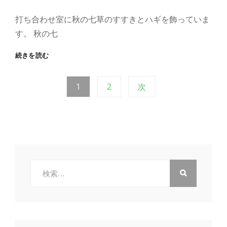
打ち合わせ室に秋の七草のすすきとハギを飾っていま
す。 秋の七
秋
続きを読む
の
七
投
固
固
1
2
次
草
定
定
稿
ペ
ペ
ー
ー
の
ジ
ジ
ペ
検
索:
ー
ジ