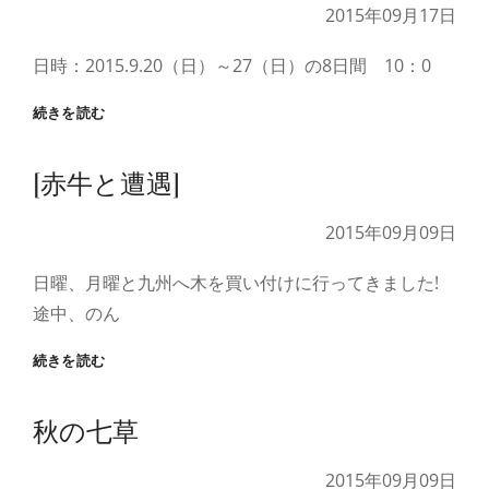
る
2015年09月17日
コ
ン
日時：2015.9.20（日）～27（日）の8日間 10：0
サ
ー
無
続きを読む
ト』
料
相
[赤牛と遭遇]
談
会
の
2015年09月09日
お
知
日曜、月曜と九州へ木を買い付けに行ってきました!
ら
途中、のん
せ
[赤
続きを読む
牛
と
秋の七草
遭
遇]
2015年09月09日