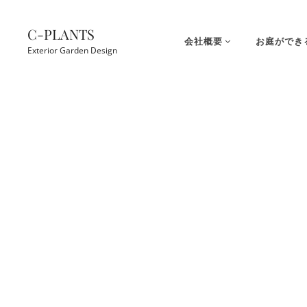
コ
ン
C-PLANTS
会社概要
お庭ができ
テ
Exterior Garden Design
ン
ツ
Site
へ
Overlay
ス
キ
ッ
プ