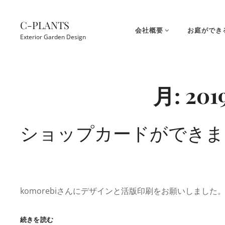
コ
ン
C-PLANTS
会社概要
お庭ができ
テ
Exterior Garden Design
ン
ツ
Site
へ
Overlay
月:
20
ス
キ
ッ
ショップカードができま
プ
komorebiさんにデザインと活版印刷をお願いしました
シ
続きを読む