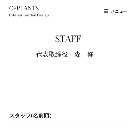
コ
C-PLANTS
メニュー
ン
Exterior Garden Design
テ
Site
ン
Overlay
STAFF
ツ
へ
代表取締役 森 修一
ス
キ
ッ
プ
スタッフ(名前順）