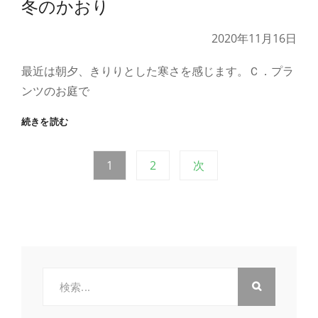
冬のかおり
休
し
み
て
に
お
2020年11月16日
つ
り
い
ま
最近は朝夕、きりりとした寒さを感じます。Ｃ．プラ
て
す！
ンツのお庭で
冬
続きを読む
の
か
投
固
固
1
2
次
お
り
定
定
稿
ペ
ペ
ー
ー
の
ジ
ジ
ペ
検
索: