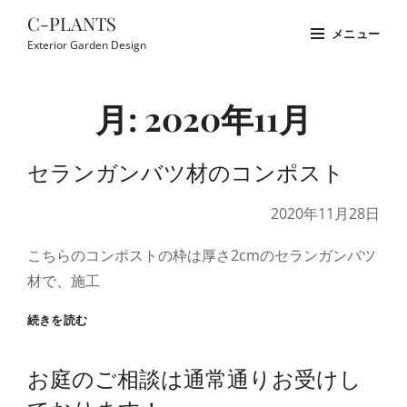
コ
C-PLANTS
メニュー
ン
Exterior Garden Design
テ
Site
ン
Overlay
月:
2020年11月
ツ
へ
ス
セランガンバツ材のコンポスト
キ
2020年11月28日
ッ
プ
こちらのコンポストの枠は厚さ2cmのセランガンバツ
材で、施工
セ
続きを読む
ラ
ン
お庭のご相談は通常通りお受けし
ガ
ン