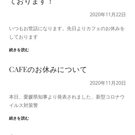
ております！
バ
ツ
2020年11月22日
材
の
いつもお世話になります。先日よりカフェのお休みを
コ
ン
しております
ポ
ス
お
続きを読む
ト
庭
の
CAFEのお休みについて
ご
相
談
2020年11月20日
は
通
本日、愛媛県知事より発表されました、新型コロナウ
常
イルス対策警
通
り
CAFE
続きを読む
お
の
受
お
け