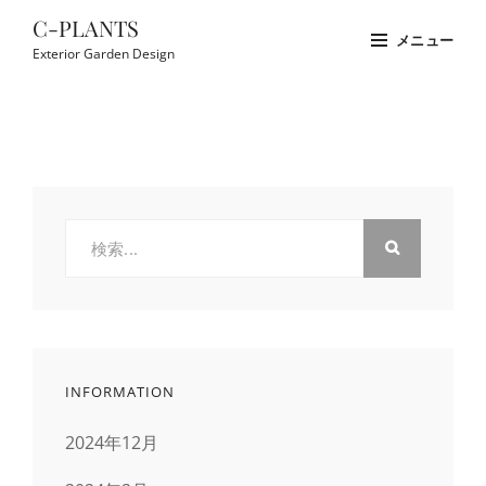
コ
C-PLANTS
メニュー
ン
Exterior Garden Design
テ
Site
ン
Overlay
ツ
へ
ス
キ
検
ッ
索:
プ
INFORMATION
2024年12月