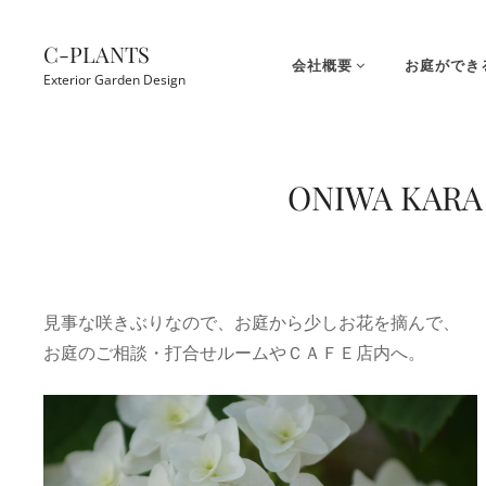
コ
ン
C-PLANTS
会社概要
お庭ができ
テ
Exterior Garden Design
ン
ツ
Site
へ
Overlay
ONIWA KARA
ス
キ
ッ
プ
見事な咲きぶりなので、お庭から少しお花を摘んで、
お庭のご相談・打合せルームやＣＡＦＥ店内へ。