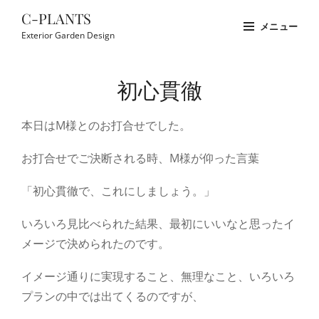
コ
C-PLANTS
メニュー
ン
Exterior Garden Design
テ
Site
ン
Overlay
初心貫徹
ツ
へ
本日はM様とのお打合せでした。
ス
キ
お打合せでご決断される時、M様が仰った言葉
ッ
プ
「初心貫徹で、これにしましょう。」
いろいろ見比べられた結果、最初にいいなと思ったイ
メージで決められたのです。
イメージ通りに実現すること、無理なこと、いろいろ
プランの中では出てくるのですが、