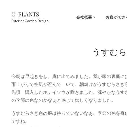
コ
ン
C-PLANTS
会社概要
お庭ができ
テ
Exterior Garden Design
ン
ツ
Site
へ
Overlay
うすむら
ス
キ
ッ
プ
今朝は早起きをし、庭に出てみました。我が家の裏庭に
雨上がりで空気が澄んで いて、朝焼けがうすむらさき
先頃 購入したホテイソウが咲きました。涼やかなうす
の季節の色なのかなぁと感じて嬉しくなりました。
うすむらさき色の服は持っていないなぁ。季節の色を身
ですね。