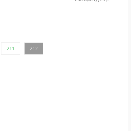
固
固
211
212
定
定
ペ
ペ
ー
ー
ジ
ジ