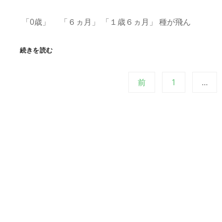
「0歳」 「６ヵ月」 「１歳６ヵ月」 種が飛ん
モ
続きを読む
ミ
ジ
投
の
固
前
1
…
こ
定
ど
ペ
稿
も
ー
ジ
の
ペ
ー