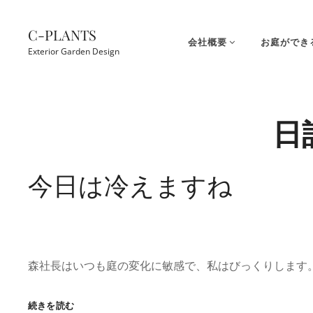
コ
ン
C-PLANTS
会社概要
お庭ができ
テ
Exterior Garden Design
ン
ツ
Site
へ
Overlay
日
ス
キ
ッ
今日は冷えますね
プ
森社長はいつも庭の変化に敏感で、私はびっくりします。
今
続きを読む