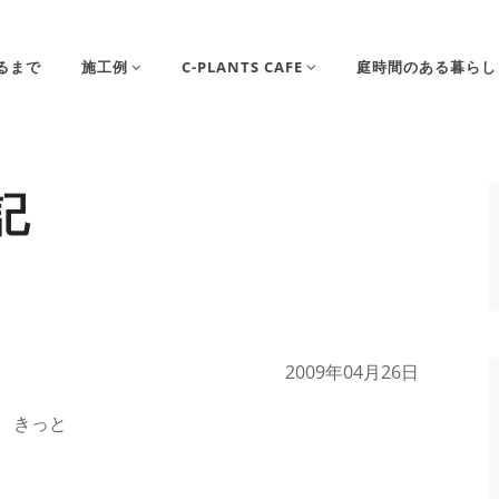
るまで
施工例
C-PLANTS CAFE
庭時間のある暮らし
記
2009年04月26日
 きっと