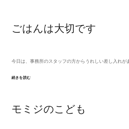
日
は
冷
え
ごはんは大切です
ま
す
ね
今日は、事務所のスタッフの方からうれしい差し入れが
ご
続きを読む
は
ん
は
大
モミジのこども
切
で
す