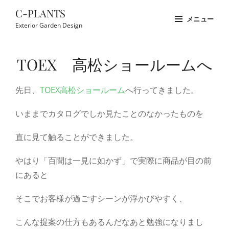
コ
C-PLANTS
メニュー
ン
Exterior Garden Design
テ
Site
ン
Overlay
TOEX 高松ショールームへ
ツ
へ
先日、
TOEX高松ショールーム
へ行ってきました。
ス
キ
いままでカタログでしか見たことのなかったものを
ッ
プ
直に見て触ることができました。
やはり「百聞は一見に如かず」で実際に商品が目の前
にあると
そこでお客様が過ごすシーンが浮かびやすく、
こんな提案の仕方もあるんだなあと勉強になりまし