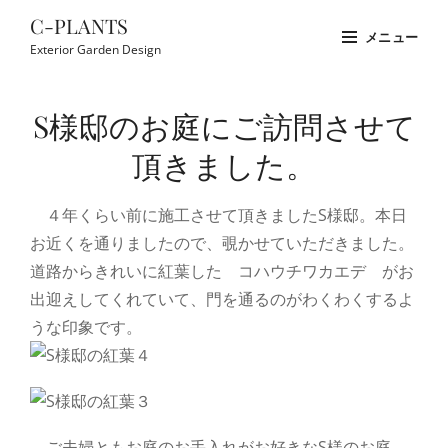
コ
C-PLANTS
メニュー
ン
Exterior Garden Design
テ
Site
ン
Overlay
S様邸のお庭にご訪問させて
ツ
へ
頂きました。
ス
キ
４年くらい前に施工させて頂きましたS様邸。本日
ッ
お近くを通りましたので、覗かせていただきました。
プ
道路からきれいに紅葉した コハウチワカエデ がお
出迎えしてくれていて、門を通るのがわくわくするよ
うな印象です。
ご夫婦ともお庭のお手入れがお好きなS様のお庭