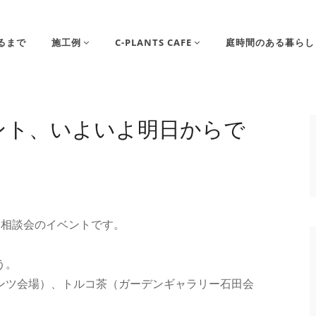
るまで
施工例
C-PLANTS CAFE
庭時間のある暮らし
ベント、いよいよ明日からで
。
ン相談会のイベントです。
。
う。
ンツ会場）、トルコ茶（ガーデンギャラリー石田会