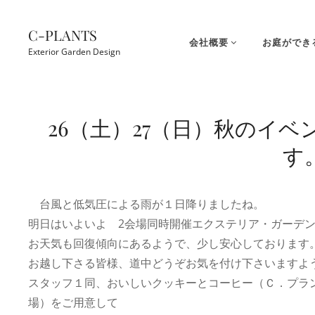
コ
ン
C-PLANTS
会社概要
お庭ができ
テ
Exterior Garden Design
ン
ツ
Site
へ
Overlay
26（土）27（日）秋のイ
ス
キ
す
ッ
プ
台風と低気圧による雨が１日降りましたね。
明日はいよいよ 2会場同時開催エクステリア・ガーデ
お天気も回復傾向にあるようで、少し安心しております
お越し下さる皆様、道中どうぞお気を付け下さいますよ
スタッフ１同、おいしいクッキーとコーヒー（Ｃ．プラ
場）をご用意して