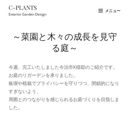
コ
C-PLANTS
メニュー
ン
Exterior Garden Design
テ
Site
ン
Overlay
～菜園と木々の成長を見守
ツ
へ
る庭～
ス
キ
今週、完工いたしました今治市K様邸のご紹介です。
ッ
お庭のリガーデンを承りました。
プ
板塀や植栽でプライバシーを守りつつ、閉鎖的になり
すぎないよう、
周囲とのつながりを感じられるお庭づくりを目指しま
した。