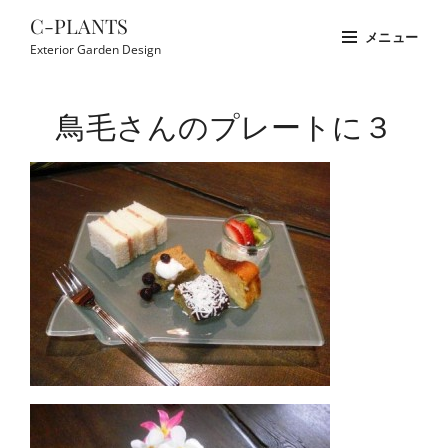
コ
C-PLANTS
メニュー
ン
Exterior Garden Design
テ
Site
ン
Overlay
鳥毛さんのプレートに３
ツ
へ
ス
キ
ッ
プ