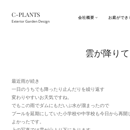
コ
ン
C-PLANTS
会社概要
お庭ができ
テ
Exterior Garden Design
ン
ツ
Site
へ
Overlay
雲が降りて
ス
キ
ッ
プ
最近雨が続き
一日のうちでも降ったり止んだりを繰り返す
変わりやすいお天気ですね。
でもこの雨でダムにもだいぶ水が溜まったので
プールを延期にしていた小学校や中学校も今日から再開
よかったです。
上の写真では雲が山より下にあります。