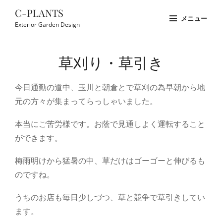
コ
C-PLANTS
メニュー
ン
Exterior Garden Design
テ
Site
ン
Overlay
草刈り・草引き
ツ
へ
今日通勤の道中、玉川と朝倉とで草刈の為早朝から地
ス
元の方々が集まってらっしゃいました。
キ
ッ
本当にご苦労様です。お蔭で見通しよく運転すること
プ
ができます。
梅雨明けから猛暑の中、草だけはゴーゴーと伸びるも
のですね。
うちのお店も毎日少しづつ、草と競争で草引きしてい
ます。