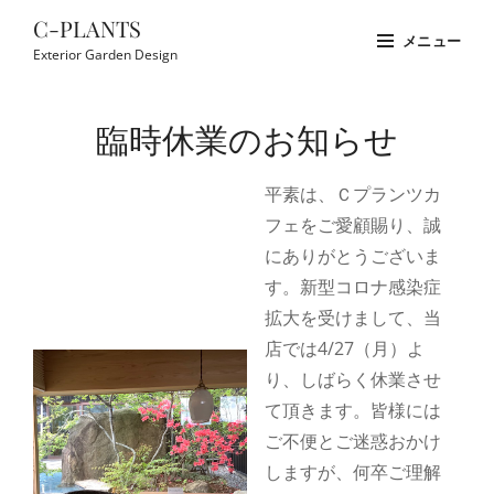
コ
C-PLANTS
メニュー
ン
Exterior Garden Design
テ
Site
ン
Overlay
臨時休業のお知らせ
ツ
へ
平素は、Ｃプランツカ
ス
フェをご愛顧賜り、誠
キ
にありがとうございま
ッ
す。新型コロナ感染症
プ
拡大を受けまして、当
店では4/27（月）よ
り、しばらく休業させ
て頂きます。皆様には
ご不便とご迷惑おかけ
しますが、何卒ご理解