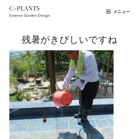
コ
C-PLANTS
メニュー
ン
Exterior Garden Design
テ
Site
ン
Overlay
残暑がきびしいですね
ツ
へ
ス
キ
ッ
プ