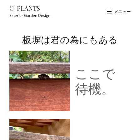
コ
C-PLANTS
メニュー
ン
Exterior Garden Design
テ
Site
ン
Overlay
板塀は君の為にもある
ツ
へ
ス
キ
ここで
ッ
プ
待機。