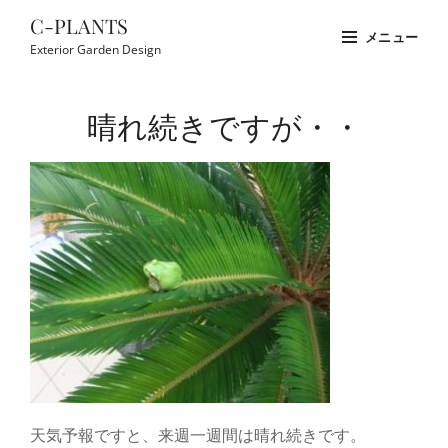
コ
C-PLANTS
メニュー
ン
Exterior Garden Design
テ
Site
ン
Overlay
晴れ続きですが・・
ツ
へ
ス
キ
ッ
プ
天気予報ですと、来週一週間は晴れ続きです。