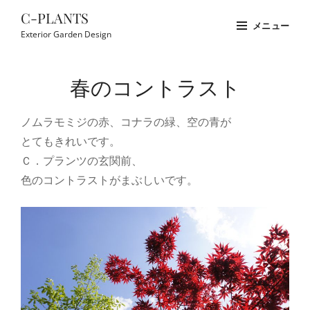
コ
C-PLANTS
メニュー
ン
Exterior Garden Design
テ
Site
ン
Overlay
春のコントラスト
ツ
へ
ノムラモミジの赤、コナラの緑、空の青が
ス
とてもきれいです。
キ
Ｃ．プランツの玄関前、
ッ
色のコントラストがまぶしいです。
プ