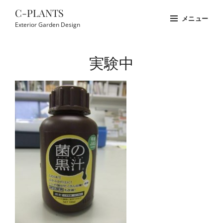
コ
C-PLANTS
メニュー
ン
Exterior Garden Design
テ
Site
ン
Overlay
実験中
ツ
へ
ス
キ
ッ
プ