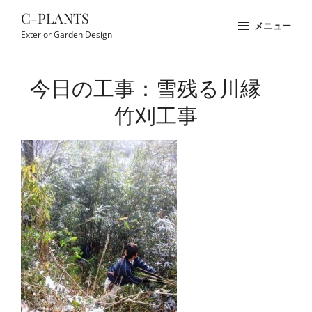
コ
C-PLANTS
メニュー
ン
Exterior Garden Design
テ
Site
ン
Overlay
今日の工事：雪残る川縁
ツ
へ
竹刈工事
ス
キ
ッ
プ