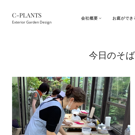
コ
ン
C-PLANTS
会社概要
お庭ができ
テ
Exterior Garden Design
ン
ツ
Site
へ
Overlay
今日のそば
ス
キ
ッ
プ