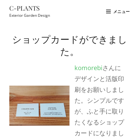
コ
C-PLANTS
メニュー
ン
Exterior Garden Design
テ
Site
ン
Overlay
ショップカードができまし
ツ
へ
た。
ス
キ
komorebi
さんに
ッ
デザインと活版印
プ
刷をお願いしまし
た。シンプルです
が、ふと手に取り
たくなるショップ
カードになりまし