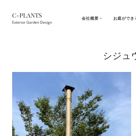
コ
ン
C-PLANTS
会社概要
お庭ができ
テ
Exterior Garden Design
ン
ツ
Site
へ
Overlay
シジュ
ス
キ
ッ
プ