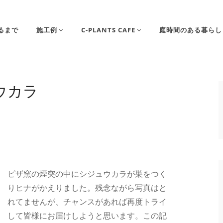
るまで
施工例
C-PLANTS CAFE
庭時間のある暮らし
ウカラ
ピザ窯の煙突の中にシジュウカラが巣をつく
りヒナがかえりました。残念ながら写真はと
れてませんが、チャンスがあれば再度トライ
して皆様にお届けしようと思います。この記