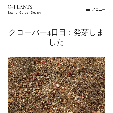
コ
C-PLANTS
メニュー
ン
Exterior Garden Design
テ
Site
ン
Overlay
クローバー4日目：発芽しま
ツ
へ
した
ス
キ
ッ
プ