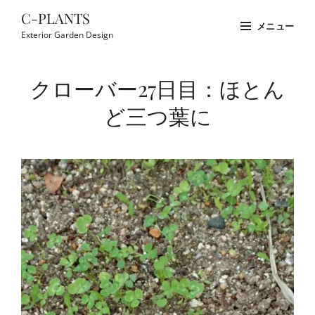
コ
C-PLANTS
メニュー
ン
Exterior Garden Design
テ
Site
ン
Overlay
クローバー27日目：ほとん
ツ
へ
ど三つ葉に
ス
キ
ッ
プ