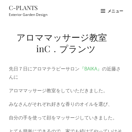
コ
C-PLANTS
メニュー
ン
Exterior Garden Design
テ
Site
ン
Overlay
アロママッサージ教室
ツ
へ
inC．プランツ
ス
キ
先日７日にアロマテラピーサロン
『BAIKA』
の近藤さ
ッ
んに
プ
アロママッサージ教室をしていただきました。
みなさんがそれぞれ好きな香りのオイルを選び、
自分の手を使って顔をマッサージしていきました。
とても簡単にできるので、家でも続けてやっていけそ