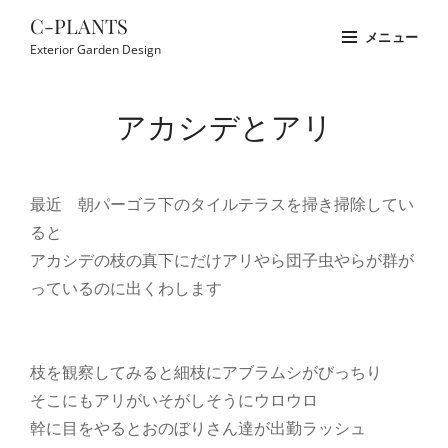
コ
C-PLANTS
メニュー
ン
Exterior Garden Design
テ
Site
ン
Overlay
アカシデとアリ
ツ
へ
ス
最近 朝パーゴラ下のタイルテラスを掃き掃除してい
キ
ると
ッ
アカシデの枝の真下にだけアリやら団子虫やらが群が
プ
っているのに出くわします
枝を観察してみると細枝にアブラムシがびっちり
そこにもアリがいそがしそうにウロウロ
幹に目をやるとおのぼりさん達が出勤ラッシュ