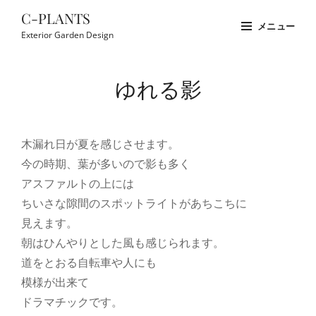
コ
C-PLANTS
メニュー
ン
Exterior Garden Design
テ
Site
ン
Overlay
ゆれる影
ツ
へ
ス
木漏れ日が夏を感じさせます。
キ
今の時期、葉が多いので影も多く
ッ
アスファルトの上には
プ
ちいさな隙間のスポットライトがあちこちに
見えます。
朝はひんやりとした風も感じられます。
道をとおる自転車や人にも
模様が出来て
ドラマチックです。