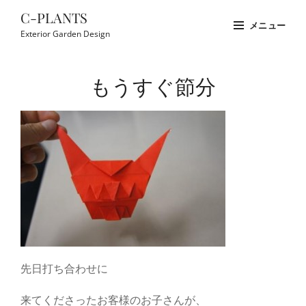
コ
C-PLANTS
メニュー
ン
Exterior Garden Design
テ
Site
ン
Overlay
もうすぐ節分
ツ
へ
ス
キ
ッ
プ
先日打ち合わせに
来てくださったお客様のお子さんが、