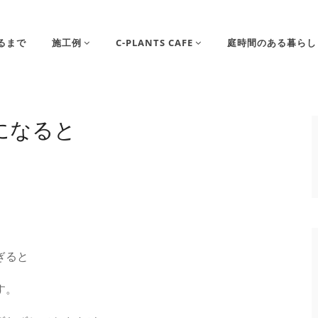
るまで
施工例
C-PLANTS CAFE
庭時間のある暮らし
になると
ぎると
す。