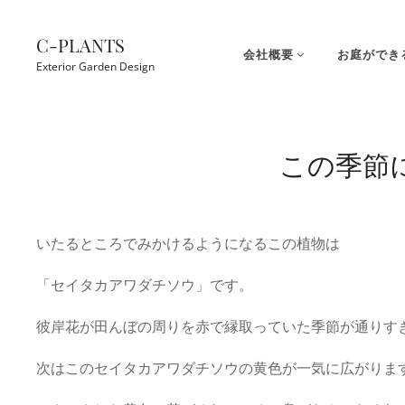
コ
ン
C-PLANTS
会社概要
お庭ができ
テ
Exterior Garden Design
ン
ツ
Site
へ
Overlay
この季節
ス
キ
ッ
プ
いたるところでみかけるようになるこの植物は
「セイタカアワダチソウ」です。
彼岸花が田んぼの周りを赤で縁取っていた季節が通りす
次はこのセイタカアワダチソウの黄色が一気に広がりま