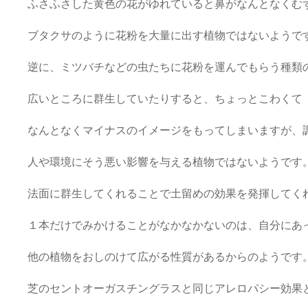
ふさふさした黄色の花がゆれていると鼻がなんとなくむ
ブタクサのように花粉を大量に出す植物ではないようで
逆に、ミツバチなどの虫たちに花粉を運んでもらう種類
広いところに群生していたりすると、ちょっとこわくて
なんとなくマイナスのイメージをもってしまいますが、
人や環境にそう悪い影響を与える植物ではないようです
法面に群生してくれることで土留めの効果を発揮してく
１本だけでみかけることがなかなかないのは、自分にあ
他の植物をおしのけて広がる性質があるからのようです
芝のセントオーガスチングラスと同じアレロパシー効果