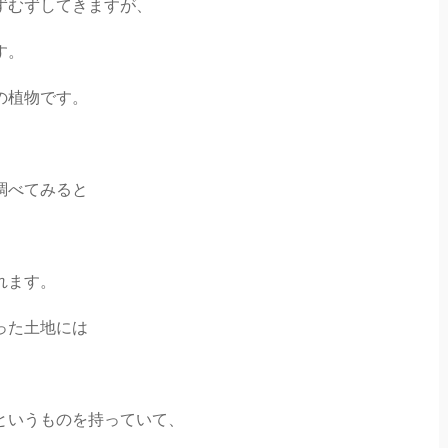
ずむずしてきますが、
す。
の植物です。
調べてみると
。
れます。
った土地には
。
というものを持っていて、