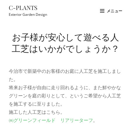
コ
C-PLANTS
メニュー
ン
Exterior Garden Design
テ
Site
ン
Overlay
お子様が安心して遊べる人
ツ
へ
工芝はいかがでしょうか？
ス
キ
ッ
今治市で新築中のお客様のお庭に人工芝を施工しまし
プ
た。
将来お子様が自由に走り回れるように、また鮮やかな
グリーンを庭の彩りとして、というご希望から人工芝
を施工するに至りました。
施工した人工芝はこちら。
㈱グリーンフィールド リアリーターフ
。