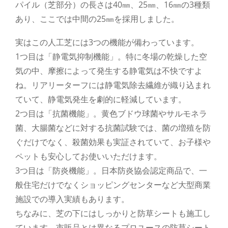
パイル（芝部分）の長さは40㎜、25㎜、16㎜の3種類
あり、ここでは中間の25㎜を採用しました。
実はこの人工芝には3つの機能が備わっています。
1つ目は「静電気抑制機能」。特に冬場の乾燥した空
気の中、摩擦によって発生する静電気は不快ですよ
ね。リアリーターフには静電気除去繊維が織り込まれ
ていて、静電気発生を劇的に軽減しています。
2つ目は「抗菌機能」。黄色ブドウ球菌やサルモネラ
菌、大腸菌などに対する抗菌試験では、菌の増殖を防
ぐだけでなく、殺菌効果も実証されていて、お子様や
ペットも安心してお使いいただけます。
3つ目は「防炎機能」。日本防炎協会認定商品で、一
般住宅だけでなくショッピングセンターなど大型商業
施設での導入実績もあります。
ちなみに、芝の下にはしっかりと防草シートも施工し
ています。市販品とは異なるプロユースの防草シート