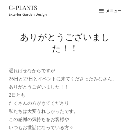
コ
C-PLANTS
メニュー
ン
Exterior Garden Design
テ
Site
ン
Overlay
ありがとうございまし
ツ
へ
た！！
ス
キ
ッ
遅ればせながらですが
プ
26日と27日とイベントに来てくださったみなさん、
ありがとうございました！！
2日とも
たくさんの方がきてくださり
私たちは大変うれしかったです。
この感謝の気持ちをお客様や
いつもお世話になっている方々