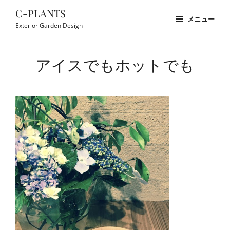
コ
C-PLANTS
メニュー
ン
Exterior Garden Design
テ
Site
ン
Overlay
アイスでもホットでも
ツ
へ
ス
キ
ッ
プ