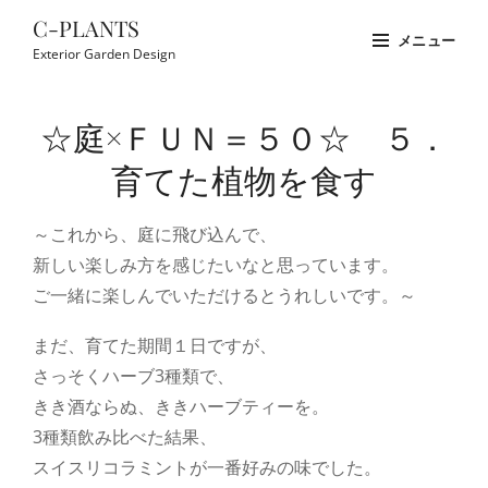
コ
C-PLANTS
メニュー
ン
Exterior Garden Design
テ
Site
ン
Overlay
☆庭×ＦＵＮ＝５０☆ ５．
ツ
へ
育てた植物を食す
ス
キ
～これから、庭に飛び込んで、
ッ
新しい楽しみ方を感じたいなと思っています。
プ
ご一緒に楽しんでいただけるとうれしいです。～
まだ、育てた期間１日ですが、
さっそくハーブ3種類で、
きき酒ならぬ、ききハーブティーを。
3種類飲み比べた結果、
スイスリコラミントが一番好みの味でした。