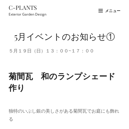
コ
C-PLANTS
メニュー
ン
Exterior Garden Design
テ
Site
ン
Overlay
5月イベントのお知らせ①
ツ
へ
５月１９日（日）１３：００~１７：００
ス
キ
ッ
菊間瓦 和のランプシェード
プ
作り
独特のいぶし銀の美しさがある菊間瓦でお庭にも飾れ
る