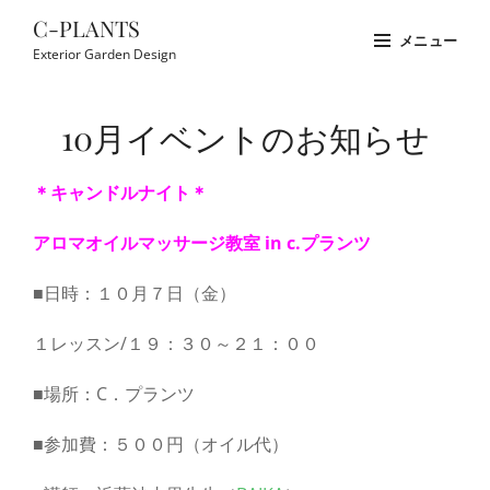
コ
C-PLANTS
メニュー
ン
Exterior Garden Design
テ
Site
ン
Overlay
10月イベントのお知らせ
ツ
へ
＊キャンドルナイト＊
ス
キ
アロマオイルマッサージ教室 in c.プランツ
ッ
プ
■日時：１０月７日（金）
１レッスン/１９：３０～２１：００
■場所：C．プランツ
■参加費：５００円（オイル代）