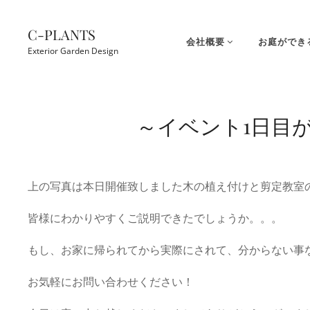
コ
ン
C-PLANTS
会社概要
お庭ができ
テ
Exterior Garden Design
ン
ツ
Site
へ
Overlay
～イベント1日目
ス
キ
ッ
プ
上の写真は本日開催致しました木の植え付けと剪定教室
皆様にわかりやすくご説明できたでしょうか。。。
もし、お家に帰られてから実際にされて、分からない事
お気軽にお問い合わせください！