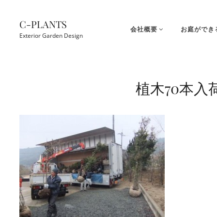
コ
ン
C-PLANTS
会社概要
お庭ができ
テ
Exterior Garden Design
ン
ツ
Site
へ
Overlay
植木70本入
ス
キ
ッ
プ