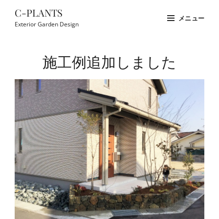
コ
C-PLANTS
メニュー
ン
Exterior Garden Design
テ
Site
ン
Overlay
施工例追加しました
ツ
へ
ス
キ
ッ
プ